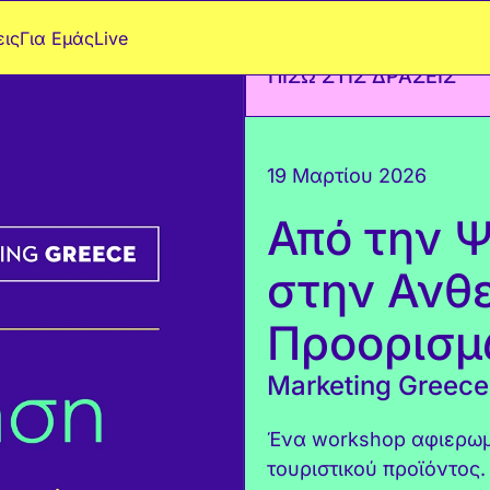
ις
Για Εμάς
Live
ΠΙΣΩ ΣΤΙΣ ΔΡΑΣΕΙΣ
19 Μαρτίου 2026
Από την Ψ
στην Ανθε
Προορισ
Marketing Greece
Ένα
workshop
αφιερωμ
τουριστικού προϊόντος