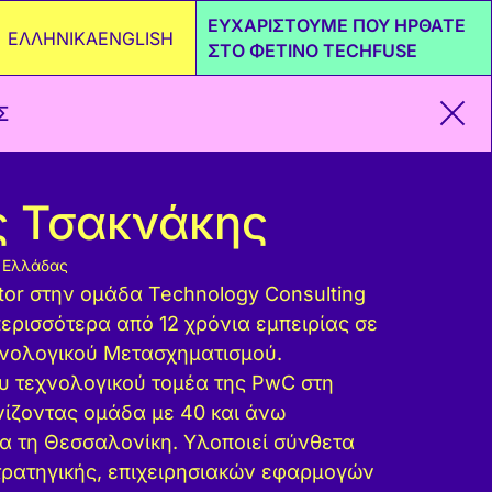
ΕΥΧΑΡΙΣΤΟΥΜΕ ΠΟΥ ΗΡΘΑΤΕ
ΕΛΛΗΝΙΚΑ
ENGLISH
ΣΤΟ ΦΕΤΙΝΟ TECHFUSE
Σ
ς Τσακνάκης
C Ελλάδας
tor στην ομάδα Technology Consulting
ερισσότερα από 12 χρόνια εμπειρίας σε
χνολογικού Μετασχηματισμού.
υ τεχνολογικού τομέα της PwC στη
ίζοντας ομάδα με 40 και άνω
α τη Θεσσαλονίκη. Υλοποιεί σύνθετα
τρατηγικής, επιχειρησιακών εφαρμογών