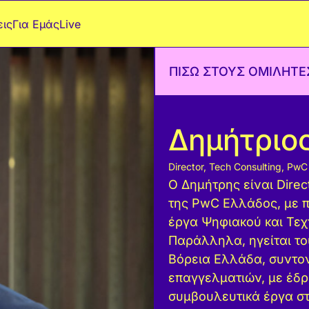
ις
Για Εμάς
Live
ΠΙΣΩ ΣΤΟΥΣ ΟΜΙΛΗΤΕ
Δημήτριο
Director, Tech Consulting, Pw
Ο Δημήτρης είναι Direc
της PwC Ελλάδος, με π
έργα Ψηφιακού και Τε
Παράλληλα, ηγείται το
Βόρεια Ελλάδα, συντον
επαγγελματιών, με έδρ
συμβουλευτικά έργα σ