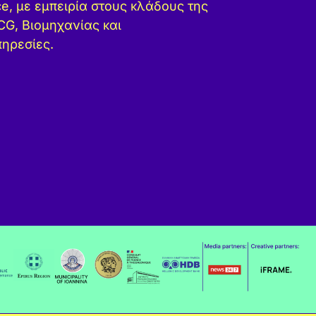
ce, με εμπειρία στους κλάδους της
MCG, Βιομηχανίας και
ηρεσίες.