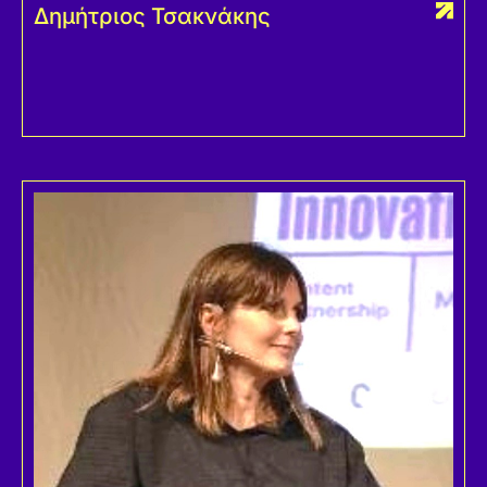
Δημήτριος Τσακνάκης